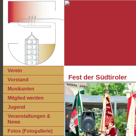
Verein
Fest der Südtiroler
Vorstand
Musikanten
Mitglied werden
Jugend
Veranstaltungen &
News
Fotos (Fotogallerie)