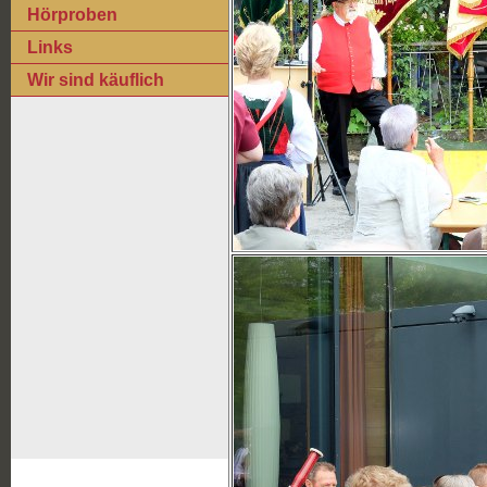
Hörproben
Links
Wir sind käuflich