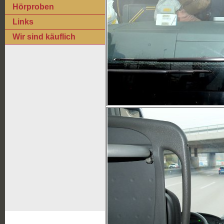
Hörproben
Links
Wir sind käuflich