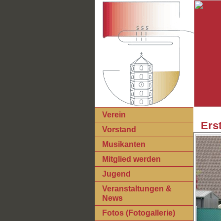
Verein
Ers
Vorstand
Musikanten
Mitglied werden
Jugend
Veranstaltungen &
News
Fotos (Fotogallerie)