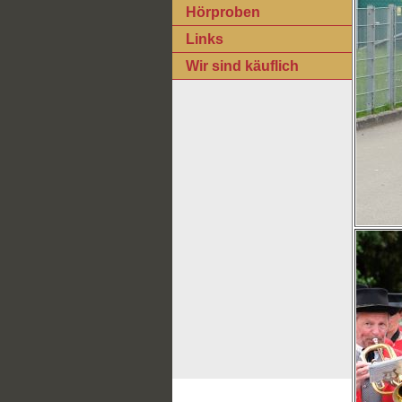
Hörproben
Links
Wir sind käuflich