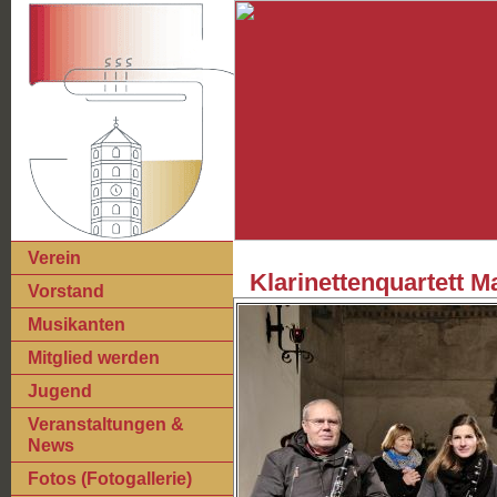
Verein
Klarinettenquartett Ma
Vorstand
Musikanten
Mitglied werden
Jugend
Veranstaltungen &
News
Fotos (Fotogallerie)