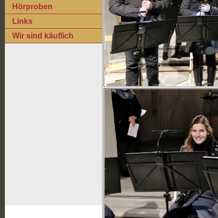
Hörproben
Links
Wir sind käuflich