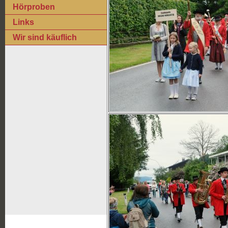
Hörproben
Links
Wir sind käuflich