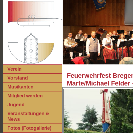
Verein
Feuerwehrfest Bregen
Vorstand
Marte/Michael Felder -
Musikanten
Mitglied werden
Jugend
Veranstaltungen &
News
Fotos (Fotogallerie)