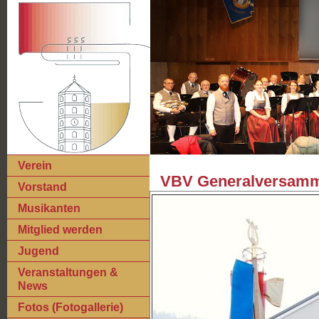
Verein
VBV Generalversamml
Vorstand
Musikanten
Mitglied werden
Jugend
Veranstaltungen &
News
Fotos (Fotogallerie)