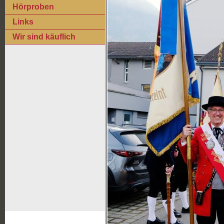
Hörproben
Links
Wir sind käuflich