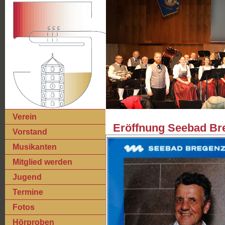
Verein
Eröffnung Seebad Bre
Vorstand
Musikanten
Mitglied werden
Jugend
Termine
Fotos
Hörproben