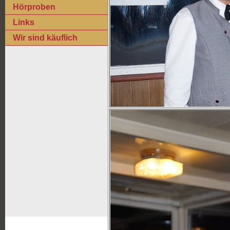
Hörproben
Links
Wir sind käuflich