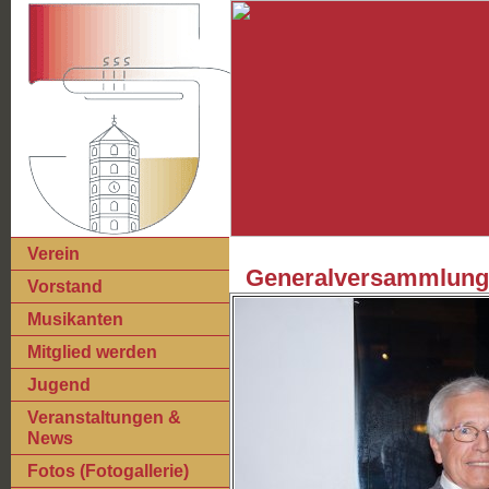
Verein
Generalversammlung
Vorstand
Musikanten
Mitglied werden
Jugend
Veranstaltungen &
News
Fotos (Fotogallerie)