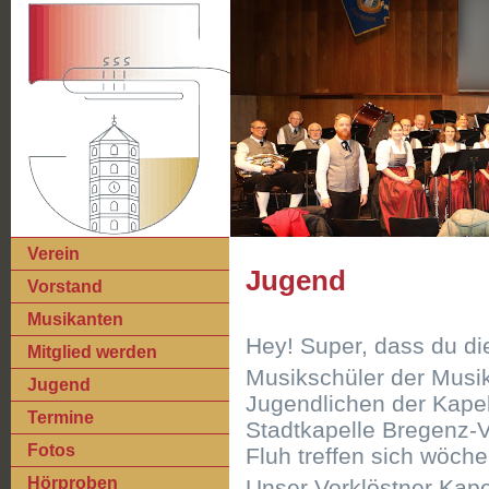
Verein
Jugend
Vorstand
Musikanten
Hey! Super, dass du di
Mitglied werden
Musikschüler der Musi
Jugend
Jugendlichen der Kape
Termine
Stadtkapelle Bregenz-
Fotos
Fluh treffen sich wöch
Hörproben
Unser Vorklöstner Kapel