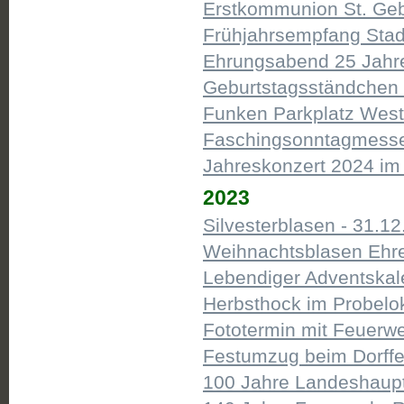
Erstkommunion St. Gebh
Frühjahrsempfang Stad
Ehrungsabend 25 Jahre
Geburtstagsständchen 7
Funken Parkplatz West 
Faschingsonntagmesse K
Jahreskonzert 2024 im 
2023
Silvesterblasen - 31.12
Weihnachtsblasen Ehreg
Lebendiger Adventskale
Herbsthock im Probelok
Fototermin mit Feuerwe
Festumzug beim Dorffe
100 Jahre Landeshaupt