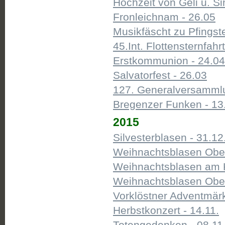
Hochzeit von Geli u. S
Fronleichnam - 26.05
Musikfäscht zu Pfingst
45.Int. Flottensternfahr
Erstkommunion - 24.04
Salvatorfest - 26.03
127. Generalversammlu
Bregenzer Funken - 13
2015
Silvesterblasen - 31.12
Weihnachtsblasen Ober
Weihnachtsblasen am K
Weihnachtsblasen Ober
Vorklöstner Adventmärkt
Herbstkonzert - 14.11.
Totengedenken - 08.11