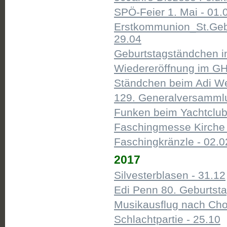
SPÖ-Feier 1. Mai - 01.
Erstkommunion_St.Gebh
29.04
Geburtstagständchen in
Wiedereröffnung im G
Ständchen beim Adi Wer
129. Generalversammlu
Funken beim Yachtclub
Faschingmesse Kirche M
Faschingkränzle - 02.0
2017
Silvesterblasen - 31.12
Edi Penn 80. Geburtsta
Musikausflug nach Chol
Schlachtpartie - 25.10