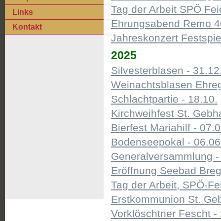
Tag der Arbeit SPÖ Fei
Links
Ehrungsabend Remo 40J
Kontakt
Jahreskonzert Festspie
2025
Silvesterblasen - 31.12
Weinachtsblasen Ehregu
Schlachtpartie - 18.10.
Kirchweihfest St. Gebha
Bierfest Mariahilf - 07.0
Bodenseepokal - 06.06
Generalversammlung - 
Eröffnung Seebad Breg
Tag der Arbeit, SPÖ-Fei
Erstkommunion St. Gebh
Vorklöschtner Fescht - 