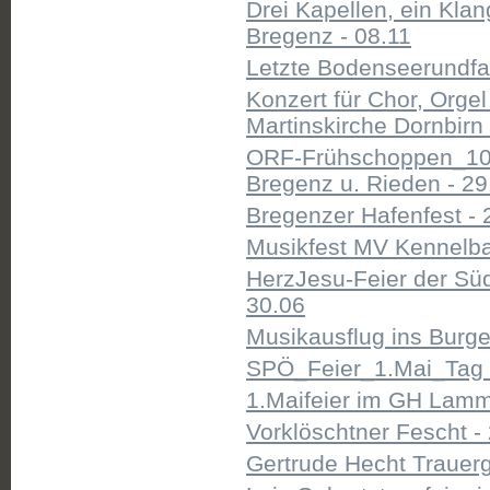
Drei Kapellen, ein Kla
Bregenz - 08.11
Letzte Bodenseerundfah
Konzert für Chor, Orgel
Martinskirche Dornbirn 
ORF-Frühschoppen_100
Bregenz u. Rieden - 29
Bregenzer Hafenfest - 
Musikfest MV Kennelba
HerzJesu-Feier der Süd
30.06
Musikausflug ins Burge
SPÖ_Feier_1.Mai_Tag d
1.Maifeier im GH Lamm
Vorklöschtner Fescht -
Gertrude Hecht Trauerg