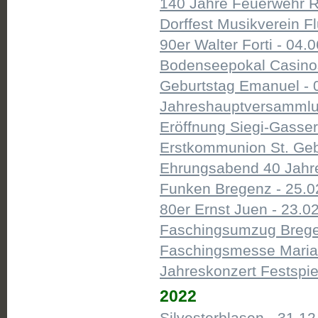
140 Jahre Feuerwehr R
Dorffest Musikverein Fl
90er Walter Forti - 04.0
Bodenseepokal Casinos
Geburtstag Emanuel - 
Jahreshauptversammlun
Eröffnung Siegi-Gasser-
Erstkommunion St. Gebh
Ehrungsabend 40 Jahre
Funken Bregenz - 25.0
80er Ernst Juen - 23.02
Faschingsumzug Bregen
Faschingsmesse Mariahi
Jahreskonzert Festspie
2022
Silvesterblasen - 31.12