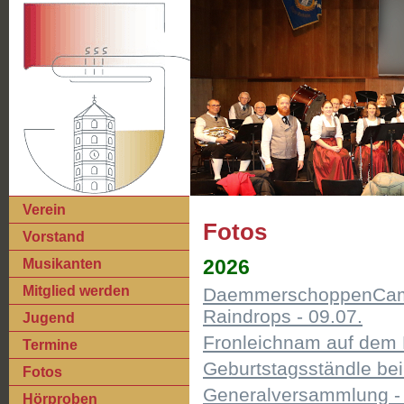
Verein
Fotos
Vorstand
2026
Musikanten
Mitglied werden
DaemmerschoppenCamp
Raindrops - 09.07.
Jugend
Fronleichnam auf dem K
Termine
Geburtstagsständle be
Fotos
Generalversammlung - 
Hörproben