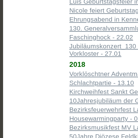
Luis Geburtstagsfeier
Nicole feiert Geburtsta
Ehrungsabend in Kenne
130. Generalversammlu
Faschinghock - 22.02
Jubiläumskonzert_130 
Vorkloster - 27.01
2018
Vorklöschtner Adventmä
Schlachtpartie - 13.10
Kirchweihfest Sankt Ge
10Jahresjubiläum der 
Bezirksfeuerwehrfest L
Housewarmingparty - 0
Bezirksmusikfest MV L
50Jahre Diözese Feldki