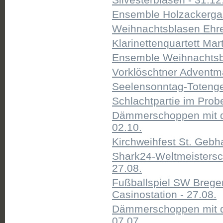
Ensemble Holzackergas
Weihnachtsblasen Ehreg
Klarinettenquartett Mart
Ensemble Weihnachtsbl
Vorklöschtner Adventmär
Seelensonntag-Totenged
Schlachtpartie im Probe
Dämmerschoppen mit d
02.10.
Kirchweihfest St. Gebha
Shark24-Weltmeistersch
27.08.
Fußballspiel SW Breg
Casinostation - 27.08.
Dämmerschoppen mit d
07.07.