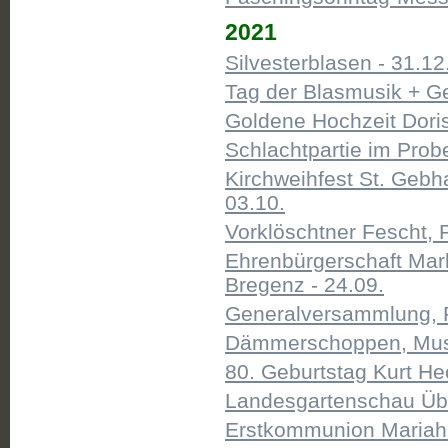
2021
Silvesterblasen - 31.12
Tag der Blasmusik + Ge
Goldene Hochzeit Doris
Schlachtpartie im Probe
Kirchweihfest St. Gebh
03.10.
Vorklöschtner Fescht, P
Ehrenbürgerschaft Mark
Bregenz - 24.09.
Generalversammlung, P
Dämmerschoppen, Musik
80. Geburtstag Kurt H
Landesgartenschau Übe
Erstkommunion Mariahil