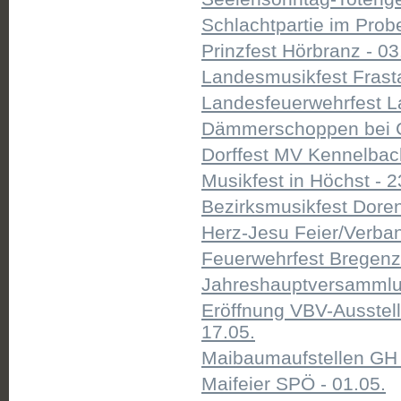
Schlachtpartie im Probe
Prinzfest Hörbranz - 03
Landesmusikfest Frasta
Landesfeuerwehrfest La
Dämmerschoppen bei C
Dorffest MV Kennelbach
Musikfest in Höchst - 2
Bezirksmusikfest Doren
Herz-Jesu Feier/Verband
Feuerwehrfest Bregenz 
Jahreshauptversammlun
Eröffnung VBV-Ausstel
17.05.
Maibaumaufstellen GH
Maifeier SPÖ - 01.05.