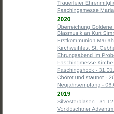
Trauerfeier Ehrenmitglie
Faschingsmesse Mariahi
2020
Überreichung Goldene 
Blasmusik an Kurt Sim
Erstkommunion Mariahil
Kirchweihfest St. Gebha
Ehrungsabend im Probe
Faschingmesse Kirche M
Faschingshock - 31.01
Chöret und staunet - 2
Neujahrsempfang - 06.
2019
Silvesterblasen - 31.12
Vorklöschtner Adventmä