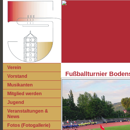
Verein
Fußballturnier Bode
Vorstand
Musikanten
Mitglied werden
Jugend
Veranstaltungen &
News
Fotos (Fotogallerie)