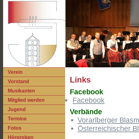
Verein
Links
Vorstand
Facebook
Musikanten
Facebook
Mitglied werden
Jugend
Verbände
Termine
Vorarlberger Blas
Österreichischer 
Fotos
Hörproben