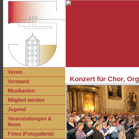
Verein
Konzert für Chor, Or
Vorstand
Musikanten
Mitglied werden
Jugend
Veranstaltungen &
News
Fotos (Fotogallerie)