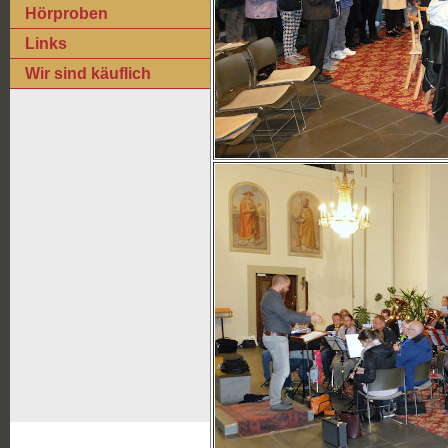
Hörproben
Links
Wir sind käuflich