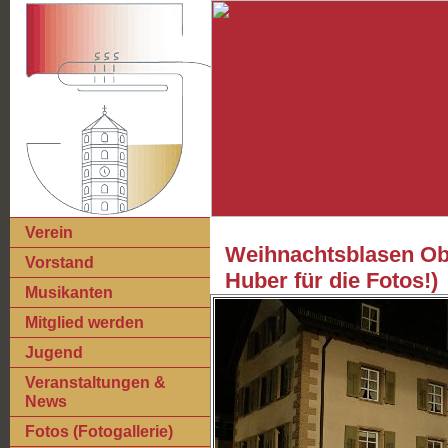
Verein
Weihnachtsblasen Obe
Vorstand
Huber für die Fotos!)
Musikanten
Mitglied werden
Jugend
Veranstaltungen &
News
Fotos (Fotogallerie)