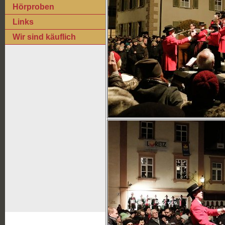
Hörproben
Links
Wir sind käuflich