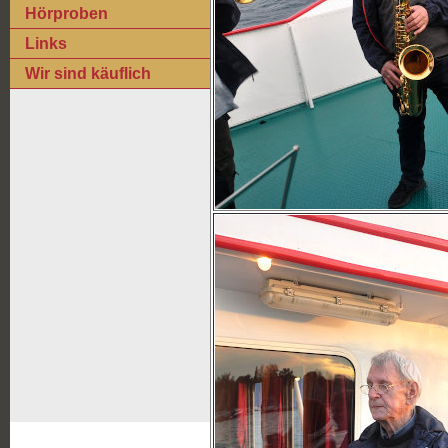
Hörproben
Links
Wir sind käuflich