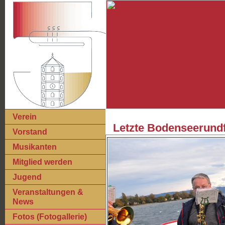
Verein
Letzte Bodenseerundf
Vorstand
Musikanten
Mitglied werden
Jugend
Veranstaltungen &
News
Fotos (Fotogallerie)