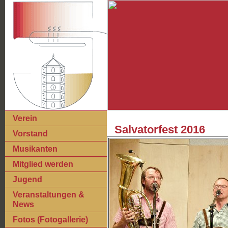
Verein
Salvatorfest 2016
Vorstand
Musikanten
Mitglied werden
Jugend
Veranstaltungen &
News
Fotos (Fotogallerie)