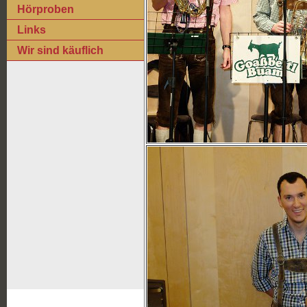
Hörproben
Links
Wir sind käuflich