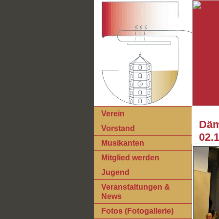
Verein
Däm
Vorstand
02.1
Musikanten
Mitglied werden
Jugend
Veranstaltungen &
News
Fotos (Fotogallerie)