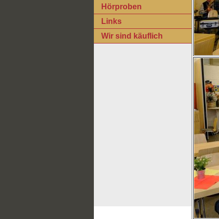
Hörproben
Links
Wir sind käuflich