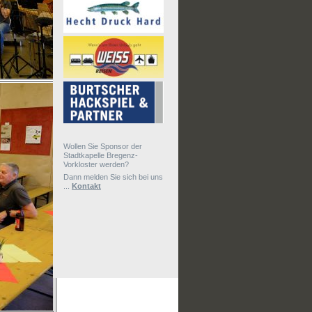
Wollen Sie Sponsor der
Stadtkapelle Bregenz-
Vorkloster werden?
Dann melden Sie sich bei uns
...
Kontakt