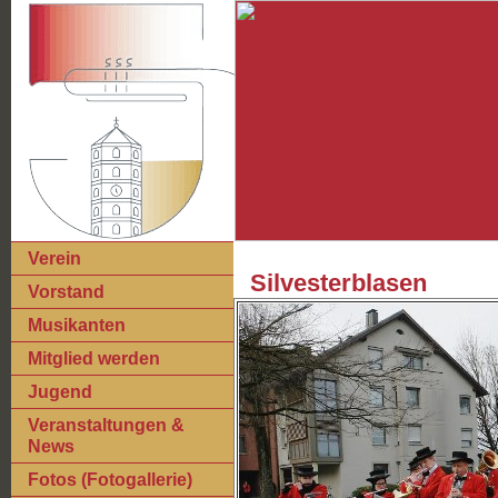
Verein
Silvesterblasen
Vorstand
Musikanten
Mitglied werden
Jugend
Veranstaltungen &
News
Fotos (Fotogallerie)