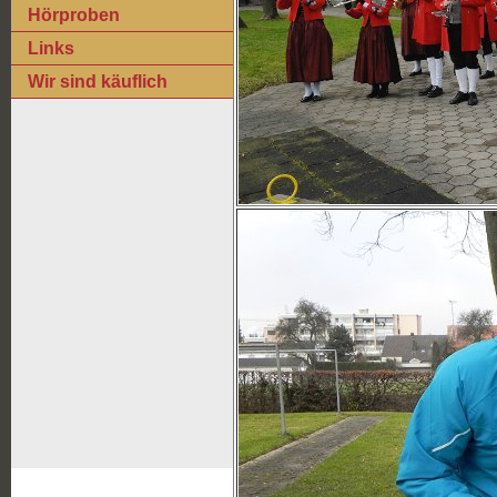
Hörproben
Links
Wir sind käuflich