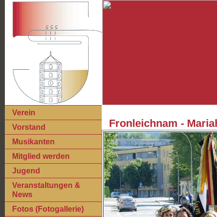
Verein
Fronleichnam - Mariah
Vorstand
Musikanten
Mitglied werden
Jugend
Veranstaltungen &
News
Fotos (Fotogallerie)