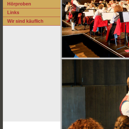
Hörproben
Links
Wir sind käuflich