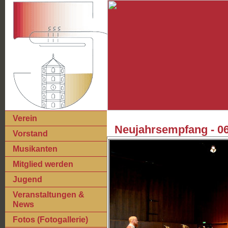
Verein
Neujahrsempfang - 06
Vorstand
Musikanten
Mitglied werden
Jugend
Veranstaltungen &
News
Fotos (Fotogallerie)