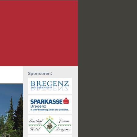
Sponsoren: